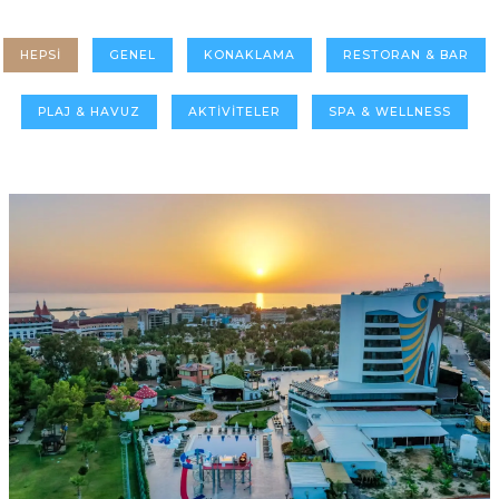
HEPSI
GENEL
KONAKLAMA
RESTORAN & BAR
PLAJ & HAVUZ
AKTIVITELER
SPA & WELLNESS