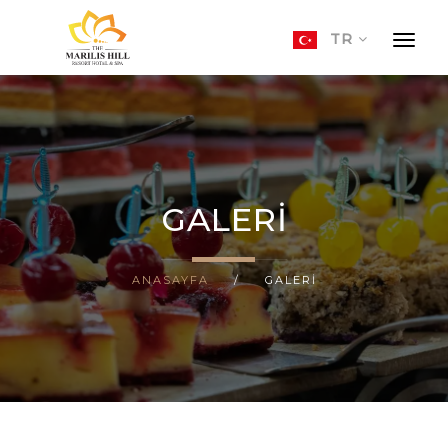
TR
ANASAYFA
KONAKLAMA
OTELIMIZ
HAKKIMIZDA
GALERI
GALERI
ANASAYFA
/
GALERI
İLETIŞIM
TR