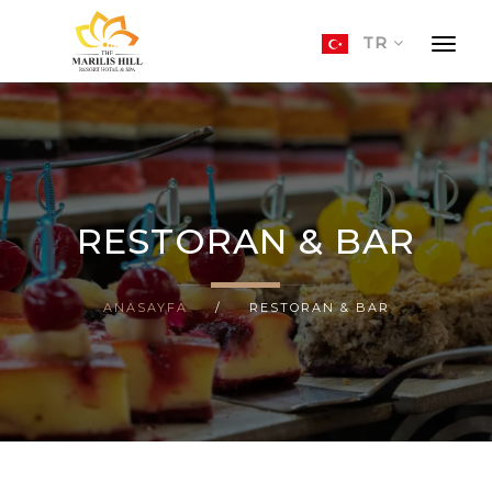
TR
ANASAYFA
KONAKLAMA
OTELIMIZ
HAKKIMIZDA
RESTORAN & BAR
GALERI
ANASAYFA
/
RESTORAN & BAR
İLETIŞIM
TR